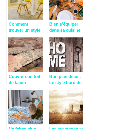
Comment
Bien s’équiper
trouver un style
dans sa cuisine.
à sa décoration
intérieur ?
Couvrir son toit
Bon plan déco :
de façon
Le style bord de
professionnelle:
mer
quelle adresse?
Ne faites plus
Les avantages et