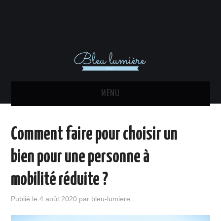
MENU
ACTU
Comment faire pour choisir un
DÉCORATION INTÉRIEURE
bien pour une personne à
MAISON
mobilité réduite ?
EQUIPEMENTS
Publié le
4 août 2020
par
bleu-lumiere
IMMO