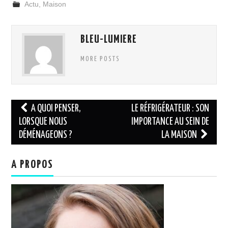
Actu
,
Maison
BLEU-LUMIERE
MORE POSTS
Navigation
A QUOI PENSER,
LE RÉFRIGÉRATEUR : SON
des
LORSQUE NOUS
IMPORTANCE AU SEIN DE
DÉMÉNAGEONS ?
LA MAISON
articles
A PROPOS