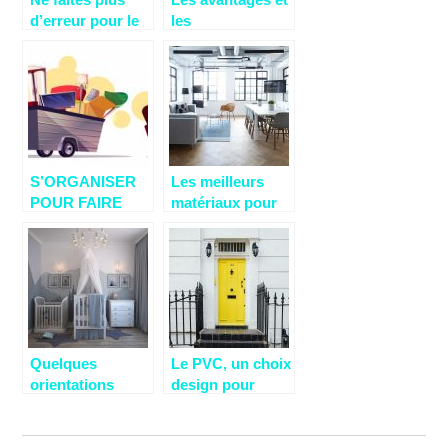
d’erreur pour le
les
choix de votre
inconvénients
matelas!
des maisons
modulaires et
préfabriquées
S’ORGANISER
Les meilleurs
POUR FAIRE
matériaux pour
SES CARTONS
vos châssis de
fenêtre
Quelques
Le PVC, un choix
orientations
design pour
pour réussir la
votre porte
décoration de la
d’entrée
chambre de bébé