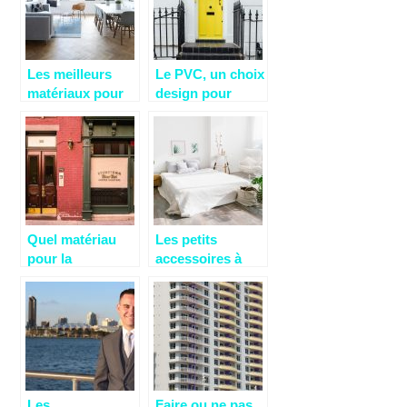
Les meilleurs
Le PVC, un choix
matériaux pour
design pour
vos châssis de
votre porte
fenêtre
d’entrée
Quel matériau
Les petits
pour la
accessoires à
menuiserie
retrouver dans
extérieure d’une
une chambre
maison?
cocooning.
Les
Faire ou ne pas