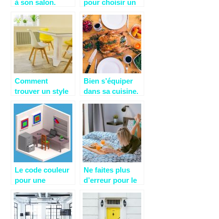
à son salon.
pour choisir un
bien pour une
personne à
mobilité réduite
?
Comment
Bien s’équiper
trouver un style
dans sa cuisine.
à sa décoration
intérieur ?
Le code couleur
Ne faites plus
pour une
d’erreur pour le
décoration
choix de votre
parfaite de votre
matelas!
bureau