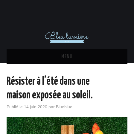
MENU
ACTU
Résister à l’été dans une
DÉCORATION INTÉRIEURE
maison exposée au soleil.
MAISON
Publié le
14 juin 2020
par
Blueblue
EQUIPEMENTS
IMMO