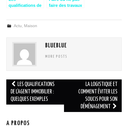
qualifications de
faire des travaux
l’agent
avant de vendre
immobilier :
un appartement?
Quelques
Actu
,
Maison
exemples
BLUEBLUE
MORE POSTS
Navigation
LES QUALIFICATIONS
LA LOGISTIQUE ET
des
DE L’AGENT IMMOBILIER :
COMMENT ÉVITER LES
QUELQUES EXEMPLES
SOUCIS POUR SON
articles
DÉMÉNAGEMENT
A PROPOS