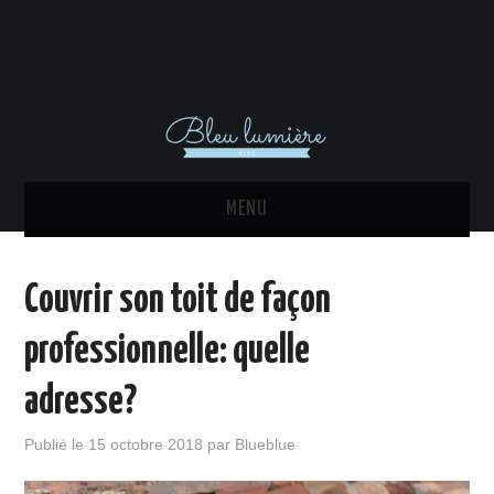
MENU
ACTU
Couvrir son toit de façon
DÉCORATION INTÉRIEURE
professionnelle: quelle
MAISON
adresse?
EQUIPEMENTS
Publié le
15 octobre 2018
par
Blueblue
IMMO