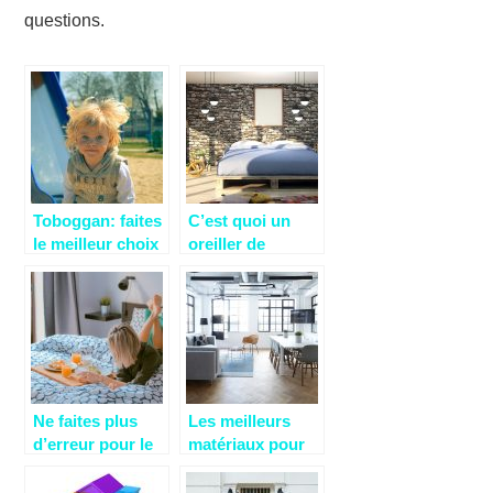
questions.
Toboggan: faites
C’est quoi un
le meilleur choix
oreiller de
pour votre bébé
forme?
ici!
Ne faites plus
Les meilleurs
d’erreur pour le
matériaux pour
choix de votre
vos châssis de
matelas!
fenêtre