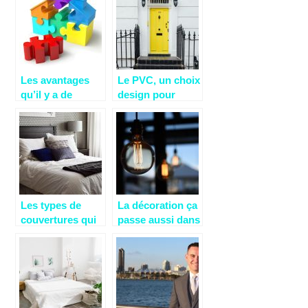
Les avantages
Le PVC, un choix
qu’il y a de
design pour
construire sa
votre porte
propre maison
d’entrée
Les types de
La décoration ça
couvertures qui
passe aussi dans
sauront vous
les luminaires !
tenir au chaud!