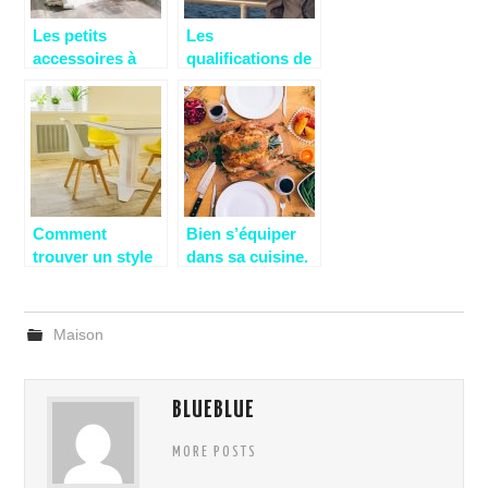
Les petits
Les
accessoires à
qualifications de
retrouver dans
l’agent
une chambre
immobilier :
cocooning.
Quelques
exemples
Comment
Bien s’équiper
trouver un style
dans sa cuisine.
à sa décoration
intérieur ?
Maison
BLUEBLUE
MORE POSTS