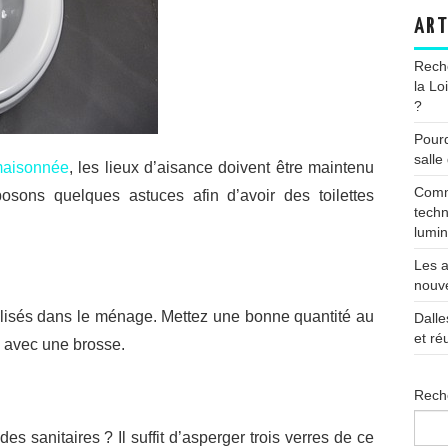
ART
Reche
la Lo
?
Pourq
salle
 maisonnée
, les lieux d’aisance doivent être maintenu
Comme
posons quelques astuces afin d’avoir des toilettes
techn
lumin
Les a
nouve
utilisés dans le ménage. Mettez une bonne quantité au
Dalle
et ré
ez avec une brosse.
Rech
es sanitaires ? Il suffit d’asperger trois verres de ce