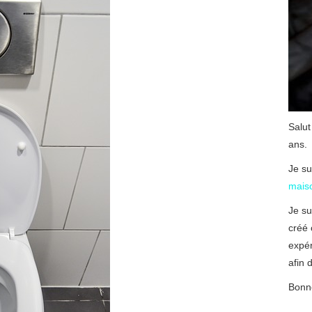
Salut
ans.
Je su
mais
Je su
créé 
expé
afin d
Bonne