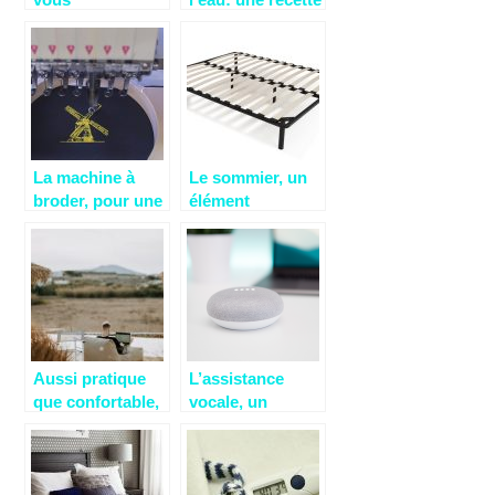
correspond:
simple et rapide
comment le
savoir?
La machine à
Le sommier, un
broder, pour une
élément
meilleure activité
essentiel pour
de broderie
un total confort
durant votre
sommeil
Aussi pratique
L’assistance
que confortable,
vocale, un
le pouf pour un
moyen idéal
accessoire
d’effectuer vos
douillet
différentes
recherches