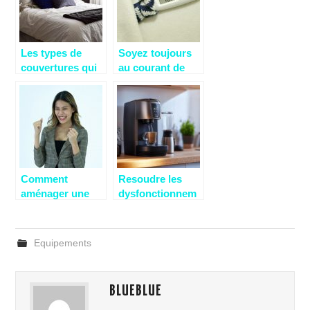
Les types de
Soyez toujours
couvertures qui
au courant de
sauront vous
votre
tenir au chaud!
température
Comment
Resoudre les
aménager une
dysfonctionnem
douche dans
ents apres le
votre salle de
detartrage de
bain ?
votre machine
Equipements
Senseo
BLUEBLUE