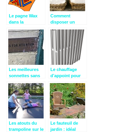
Le pagne Wax
Comment
dans la
disposer un
décoration
transat dans son
intérieure
jardin ?
Les meilleures
Le chauffage
sonnettes sans
d’appoint pour
fil à moindre
un
coût!
réchauffement
temporaire
Les atouts du
Le fauteuil de
trampoline sur le
jardin : idéal