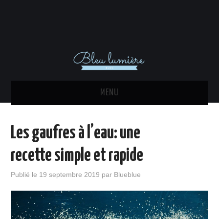
MENU
ACTU
Les gaufres à l’eau: une
DÉCORATION INTÉRIEURE
recette simple et rapide
MAISON
Publié le
19 septembre 2019
par
Blueblue
EQUIPEMENTS
IMMO