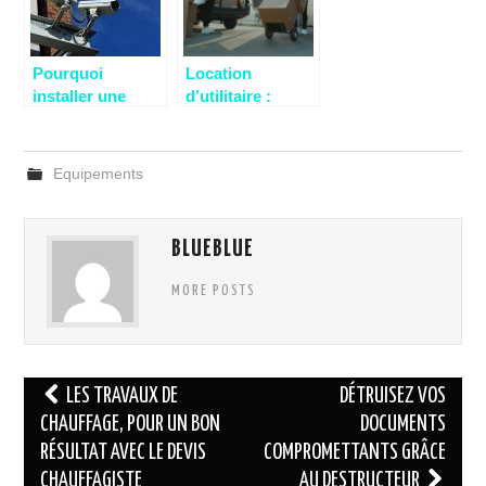
Pourquoi
Location
installer une
d’utilitaire :
caméra de
quels sont les
surveillance ?
avantages ?
Equipements
BLUEBLUE
MORE POSTS
Navigation
LES TRAVAUX DE
DÉTRUISEZ VOS
des
CHAUFFAGE, POUR UN BON
DOCUMENTS
RÉSULTAT AVEC LE DEVIS
COMPROMETTANTS GRÂCE
articles
CHAUFFAGISTE
AU DESTRUCTEUR