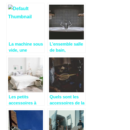
développement
pour une pause
de l’enfant
réconfortante
La machine sous
L’ensemble salle
vide, une
de bain,
machine qui
importance liée
procéde pour
au choix des
méthode
différents
d’aspiration
meubles de votre
d’oxygiène et de
salle de bain
micro-organisme
pour conserver
Les petits
Quels sont les
vos aliments
accessoires à
accessoires de la
retrouver dans
batterie ?
une chambre
cocooning.