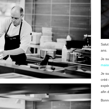
Salut
ans.
Je su
mais
Je su
créé 
expé
afin d
Bonne