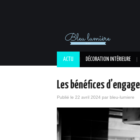
ACTU
DÉCORATION INTÉRIEURE
Les bénéfices d’engage
Publié le
22 avril 2024
par
bleu-lumiere