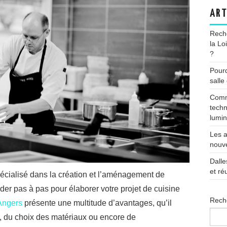
ART
Reche
la Lo
?
Pourq
salle
Comme
techn
lumin
Les a
nouve
Dalle
et ré
écialisé dans la création et l’aménagement de
der pas à pas pour élaborer votre projet de cuisine
Rech
 Angers
présente une multitude d’avantages, qu’il
e, du choix des matériaux ou encore de