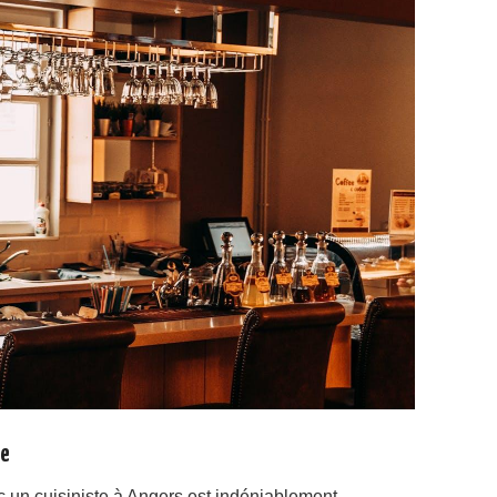
ce
c un cuisiniste à Angers est indéniablement