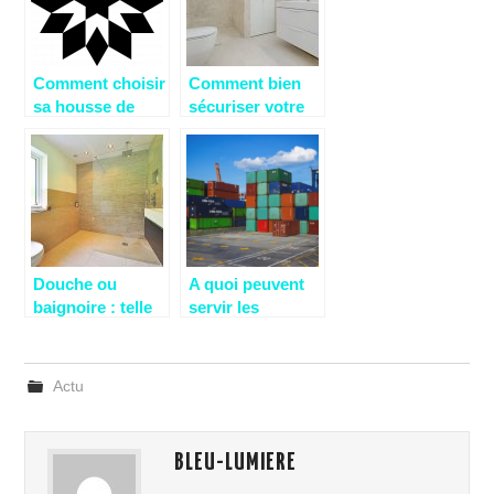
Comment choisir
Comment bien
sa housse de
sécuriser votre
couette ?
salle de bain?
Douche ou
A quoi peuvent
baignoire : telle
servir les
est la question
conteneurs de
stockage a louer
?
Actu
BLEU-LUMIERE