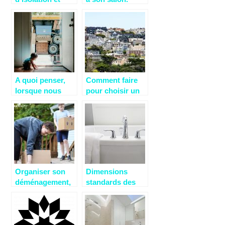
plaques solaires,
des éléments
pour réduire la
consommation
d’électricité
A quoi penser,
Comment faire
lorsque nous
pour choisir un
déménageons ?
bien pour une
personne à
mobilité réduite
?
Organiser son
Dimensions
déménagement,
standards des
les étapes à ne
salles de bains et
pas oublier.
de la baignoire