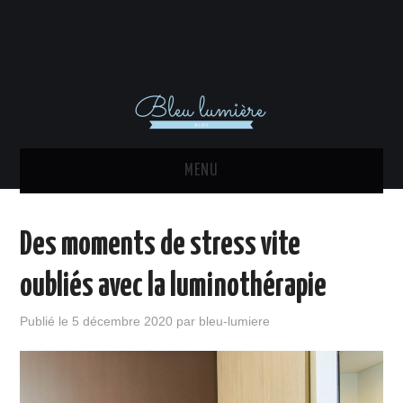
MENU
ACTU
Des moments de stress vite
DÉCORATION INTÉRIEURE
oubliés avec la luminothérapie
MAISON
Publié le
5 décembre 2020
par
bleu-lumiere
EQUIPEMENTS
IMMO