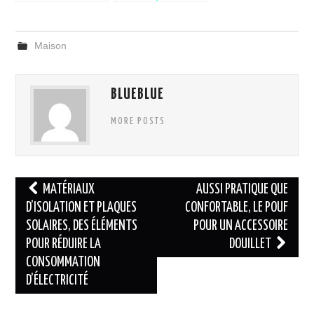
parquet massif
comment
dans votre salle
aborder la
de bain?
question ?
Maison
BLUEBLUE
MORE POSTS
Navigation
MATÉRIAUX
AUSSI PRATIQUE QUE
des
D’ISOLATION ET PLAQUES
CONFORTABLE, LE POUF
SOLAIRES, DES ÉLÉMENTS
POUR UN ACCESSOIRE
articles
POUR RÉDUIRE LA
DOUILLET
CONSOMMATION
D’ÉLECTRICITÉ