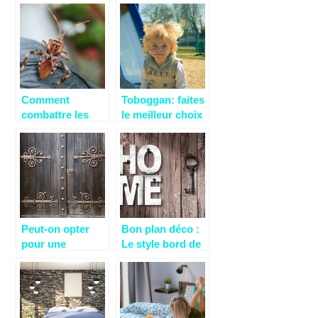
dans sa maison
professionnelle:
?
quelle adresse?
Comment
Toboggan: faites
combattre les
le meilleur choix
punaises de lit
pour votre bébé
pour de bon ?
ici!
Peut-on opter
Bon plan déco :
pour une
Le style bord de
combinaison de
mer
matériaux pour
votre portail?