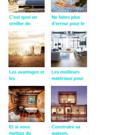
C’est quoi un
Ne faites plus
oreiller de
d’erreur pour le
forme?
choix de votre
matelas!
Les avantages et
Les meilleurs
les
matériaux pour
inconvénients
vos châssis de
des maisons
fenêtre
modulaires et
préfabriquées
Et si vous
Construire sa
mettiez du
maison,