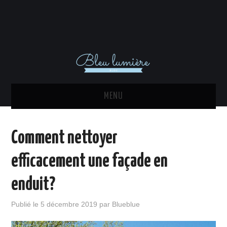
MENU
ACTU
Comment nettoyer
DÉCORATION INTÉRIEURE
efficacement une façade en
MAISON
enduit?
EQUIPEMENTS
Publié le
5 décembre 2019
par
Blueblue
IMMO