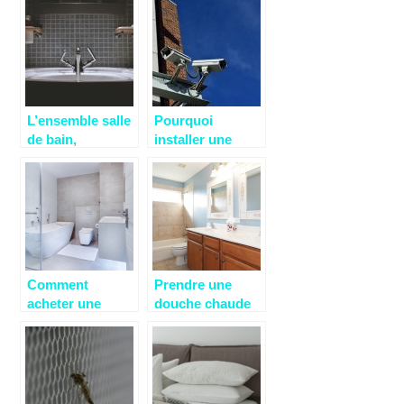
votre mal de dos
de température
optimale
L’ensemble salle
Pourquoi
de bain,
installer une
importance liée
caméra de
au choix des
surveillance ?
différents
meubles de votre
salle de bain
Comment
Prendre une
acheter une
douche chaude
nouvelle
puis froide :
baignoire ?
quels avantages
?