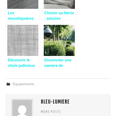
Les
Choisir sa literie
moustiquaires
: astuces
pour fenetres et
pratiques pour
portes : quels
un bon sommeil
criteres de choix
retenir ?
Découvrir le
Dissimuler une
choix judicieux
camera de
d’un fabricant de
surveillance
tissu en lin de
exterieure :
qualité pour les
evitez ces pieges
Equipements
produits
courants
artisanaux
BLEU-LUMIERE
MORE POSTS