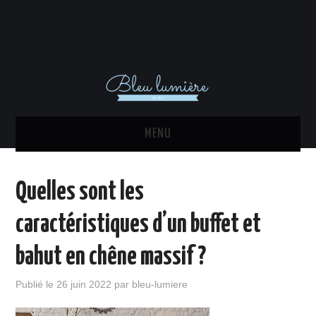
MENU
ACTU
Quelles sont les
DÉCORATION INTÉRIEURE
caractéristiques d’un buffet et
MAISON
bahut en chêne massif ?
EQUIPEMENTS
Publié le
26 juin 2022
par
bleu-lumiere
IMMO