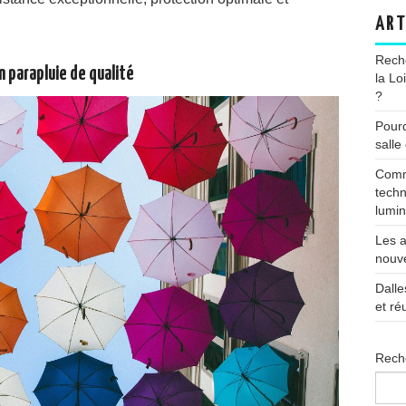
ART
Reche
n parapluie de qualité
la Lo
?
Pourq
salle
Comme
techn
lumin
Les a
nouve
Dalle
et ré
Rech