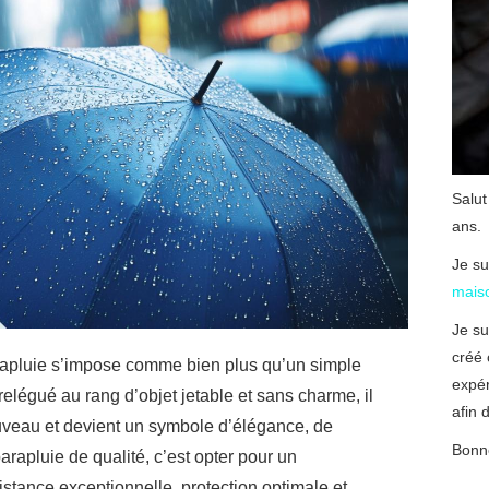
Salut
ans.
Je su
mais
Je su
créé 
rapluie s’impose comme bien plus qu’un simple
expé
elégué au rang d’objet jetable et sans charme, il
afin d
ouveau et devient un symbole d’élégance, de
Bonne
parapluie de qualité, c’est opter pour un
sistance exceptionnelle, protection optimale et