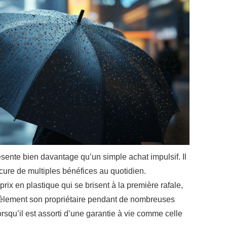
ésente bien davantage qu’un simple achat impulsif. Il
ocure de multiples bénéfices au quotidien.
ix en plastique qui se brisent à la première rafale,
èlement son propriétaire pendant de nombreuses
rsqu’il est assorti d’une garantie à vie comme celle