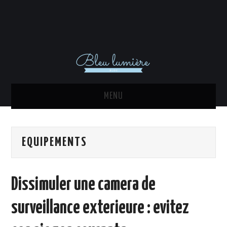
MENU
ACTU
EQUIPEMENTS
DÉCORATION INTÉRIEURE
MAISON
Dissimuler une camera de
EQUIPEMENTS
surveillance exterieure : evitez
IMMO