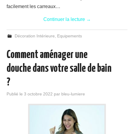
facilement les carreaux…
Continuer la lecture
→
Décoration Intérieure
,
Equipements
Comment aménager une
douche dans votre salle de bain
?
Publié le
3 octobre 2022
par
bleu-lumiere