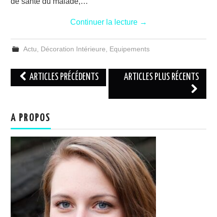
de santé du malade,…
Continuer la lecture
→
Actu
,
Décoration Intérieure
,
Equipements
Navigation
ARTICLES PRÉCÉDENTS
ARTICLES PLUS RÉCENTS
des
articles
A PROPOS