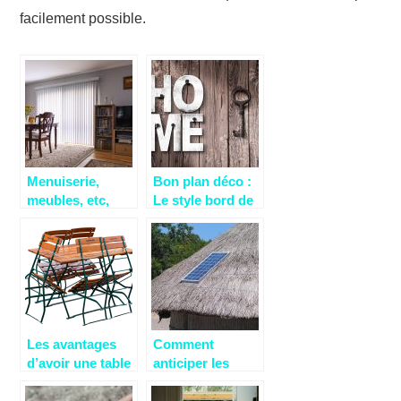
facilement possible.
Menuiserie,
Bon plan déco :
meubles, etc,
Le style bord de
votre ébéniste
mer
fait tout
Les avantages
Comment
d’avoir une table
anticiper les
pliante
pannes
d’électricité en