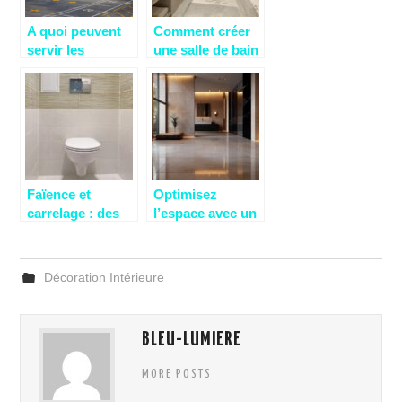
A quoi peuvent
Comment créer
servir les
une salle de bain
conteneurs de
haut de gamme :
stockage a louer
matériaux et
?
astuces de
design
Faïence et
Optimisez
carrelage : des
l’espace avec un
revêtements
carrelage
parfaits pour les
lumineux : guide
toilettes
des couleurs qui
Décoration Intérieure
agrandissent
BLEU-LUMIERE
MORE POSTS