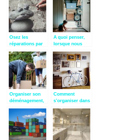
milieu urbain?
Osez les
A quoi penser,
réparations par
lorsque nous
vous même
déménageons ?
Organiser son
Comment
déménagement,
s’organiser dans
les étapes à ne
un petit espace ?
pas oublier.