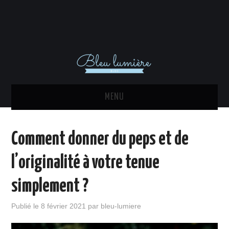
MENU
ACTU
Comment donner du peps et de
DÉCORATION INTÉRIEURE
l’originalité à votre tenue
MAISON
simplement ?
EQUIPEMENTS
Publié le
8 février 2021
par
bleu-lumiere
IMMO