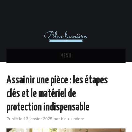
MENU
ACTU
Assainir une pièce : les étapes
DÉCORATION INTÉRIEURE
clés et le matériel de
MAISON
protection indispensable
EQUIPEMENTS
Publié le
13 janvier 2025
par
bleu-lumiere
IMMO