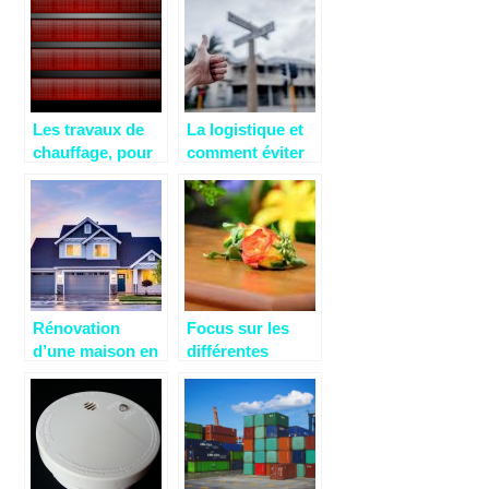
Les travaux de
La logistique et
chauffage, pour
comment éviter
un bon résultat
les soucis pour
avec le devis
son
chauffagiste
déménagement
Rénovation
Focus sur les
d’une maison en
différentes
mauvais état : un
sortes de
pas vers une
prestations
meilleure vente
funéraires