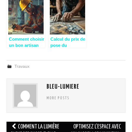
moderniser votre
Angers pour des
habitation
menuiseries sur-
mesure ?
Comment choisir
Calcul du prix de
un bon artisan
pose du
électricien à
carrelage : Guide
Bordeaux pour
complet pour
vos projets
estimer votre
Travaux
électriques ?
chantier
BLEU-LUMIERE
MORE POSTS
Navigation
COMMENT LA LUMIÈRE
OPTIMISEZ L’ESPACE AVEC