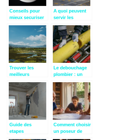
Conseils pour
A quoi peuvent
mieux securiser
servir les
la maison
conteneurs de
stockage a louer
?
Trouver les
Le debouchage
meilleurs
plombier : un
terrains a vendre
service
en Charente-
indispensable
Maritime :
pour vos
conseils et
problemes de
astuces
canalisation
Guide des
Comment choisir
etapes
un poseur de
essentielles pour
fenêtres à